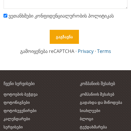
ვეთანხმები კონფიდენციალურობის პოლიტიკას
გამოიყენება reCAPTCHA
·
Privacy
·
Terms
ᲩᲕᲔᲜᲘ ᲡᲔᲠᲕᲘᲡᲔᲑᲘ
ᲙᲝᲛᲞᲐᲜᲘᲘᲡ ᲨᲔᲡᲐᲮᲔᲑ
ფოტოების ბეჭდვა
კომპანიის შესახებ
ფოტოწიგნები
გადახდა და მიწოდება
ფოტოსუვენირები
სიახლეები
კალენდარები
ბლოგი
სერვისები
ტექდახმარება