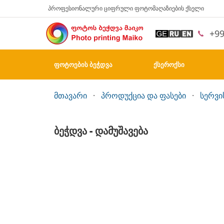
პროფესიონალური ციფრული ფოტომაღაზიების ქსელი
+9
ᲤᲝᲢᲝᲔᲑᲘᲡ ᲑᲔᲭᲓᲕᲐ
ᲥᲡᲔᲠᲝᲥᲡᲘ
მთავარი
პროდუქცია და ფასები
სერვი
ᲑᲔᲭᲓᲕᲐ - ᲓᲐᲛᲣᲨᲐᲕᲔᲑᲐ