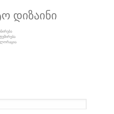
Ო ᲓᲘᲖᲐᲘᲜᲘ
ანირება
ტუშირება
ოლორაცია