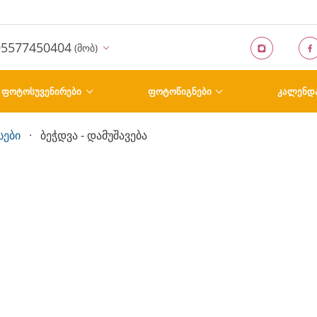
95577450404
(მობ)
ᲤᲝᲢᲝᲡᲣᲕᲔᲜᲘᲠᲔᲑᲘ
ᲤᲝᲢᲝᲬᲘᲒᲜᲔᲑᲘ
ᲙᲐᲚᲔᲜᲓ
სები
ბეჭდვა - დამუშავება