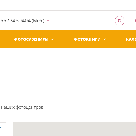
95577450404
(Моб.)
ФОТОСУВЕНИРЫ
ФОТОКНИГИ
КАЛ
з наших фотоцентров