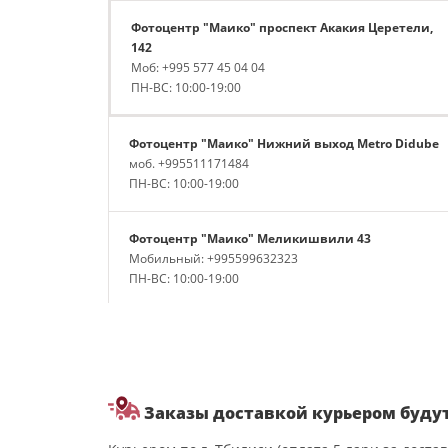
Фотоцентр "Маико" проспект Акакия Церетели,
142
Моб: +995 577 45 04 04
ПН-ВС: 10:00-19:00
Фотоцентр "Маико" Нижний выход Metro Didube
моб. +995511171484
ПН-ВС: 10:00-19:00
Фотоцентр "Маико" Меликишвили 43
Мобильный: +995599632323
ПН-ВС: 10:00-19:00
Фотоцентр "Маико" улица Калоубани, 1
Моб: +995599017474
ПН-ВС: 10:00-19:00
Заказы доставкой курьером будут