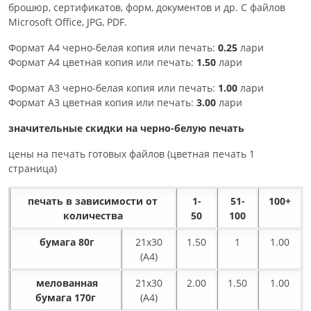
брошюр, сертификатов, форм, документов и др. С файлов
Microsoft Office, JPG, PDF.
Формат А4 черно-белая копия или печать:
0.25
лари
Формат А4 цветная копия или печать:
1.50
лари
Формат А3 черно-белая копия или печать:
1.00
лари
Формат А3 цветная копия или печать:
3.00
лари
значительные скидки на черно-белую печать
цены на печать готовых файлов (цветная печать 1
страница)
печать в зависимости от
1-
51-
100+
количества
50
100
бумага 80г
21x30
1.50
1
1.00
(A4)
мелованная
21x30
2.00
1.50
1.00
бумага 170г
(A4)