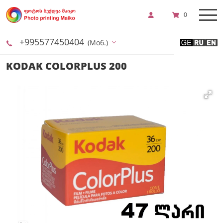
0
+995577450404
(Моб.)
KODAK COLORPLUS 200